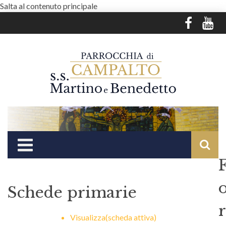
Salta al contenuto principale
Schede primarie
r
Visualizza
(scheda attiva)