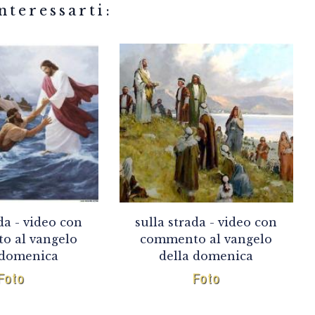
related articles
da - video con
sulla strada - video con
o al vangelo
commento al vangelo
 domenica
della domenica
Foto
Foto