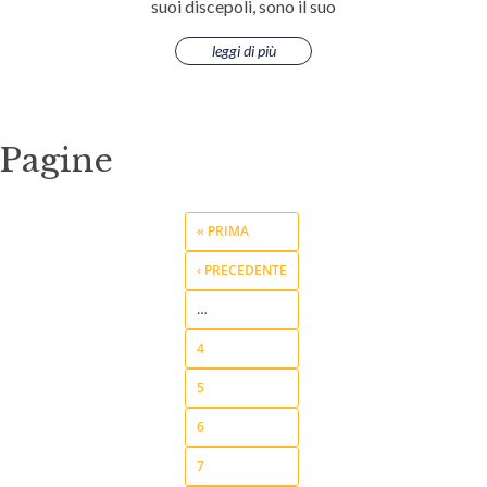
suoi discepoli, sono il suo
leggi di più
Pagine
« PRIMA
‹ PRECEDENTE
…
4
5
6
7