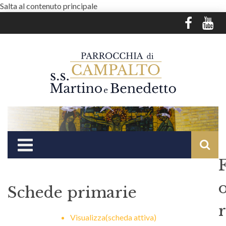
Salta al contenuto principale
Schede primarie
r
Visualizza
(scheda attiva)