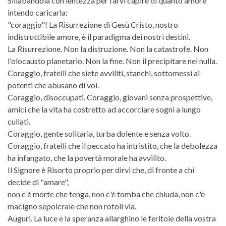
Sillabandola con lentezza per farvi capire di quanto amore
intendo caricarla:
"coraggio"! La Risurrezione di Gesù Cristo, nostro
indistruttibile amore, è il paradigma dei nostri destini.
La Risurrezione. Non la distruzione. Non la catastrofe. Non
l'olocausto planetario. Non la fine. Non il precipitare nel nulla.
Coraggio, fratelli che siete avviliti, stanchi, sottomessi ai
potenti che abusano di voi.
Coraggio, disoccupati. Coraggio, giovani senza prospettive,
amici che la vita ha costretto ad accorciare sogni a lungo
cullati.
Coraggio, gente solitaria, turba dolente e senza volto.
Coraggio, fratelli che il peccato ha intristito, che la debolezza
ha infangato, che la povertà morale ha avvilito.
Il Signore è Risorto proprio per dirvi che, di fronte a chi
decide di "amare",
non c'è morte che tenga, non c'è tomba che chiuda, non c'è
macigno sepolcrale che non rotoli via.
Auguri. La luce e la speranza allarghino le feritoie della vostra