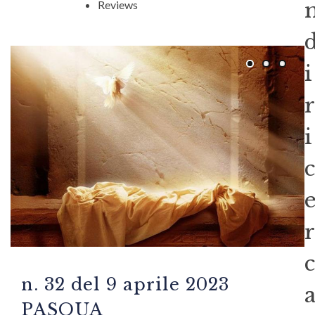
Reviews
i
r
i
c
r
c
n. 32 del 9 aprile 2023
PASQUA