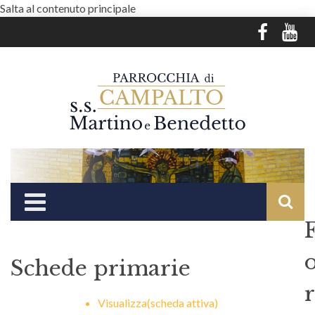
Salta al contenuto principale
Schede primarie
r
Visualizza
(scheda attiva)