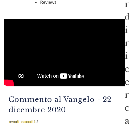
Reviews
i
r
i
c
r
Commento al Vangelo - 22
c
dicembre 2020
eventi comunità