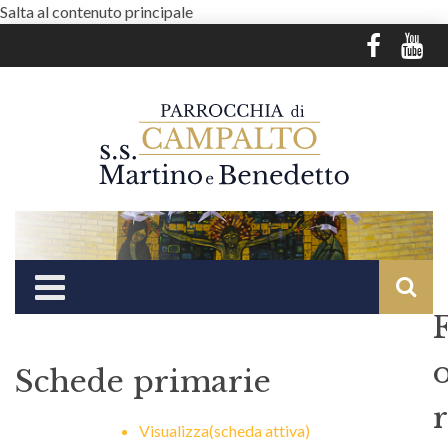
Salta al contenuto principale
Schede primarie
r
Visualizza
(scheda attiva)