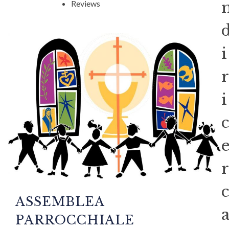
Reviews
i
r
i
c
r
c
ASSEMBLEA
PARROCCHIALE