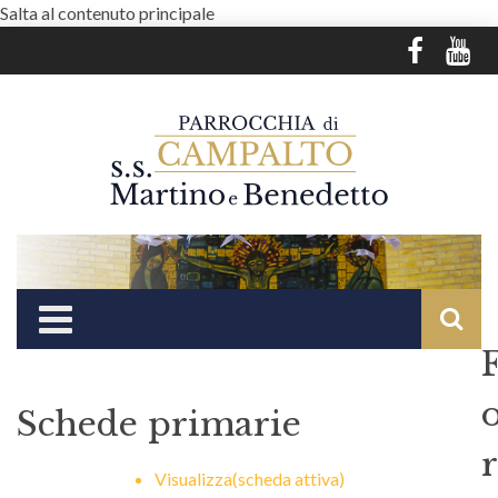
Salta al contenuto principale
Schede primarie
r
Visualizza
(scheda attiva)