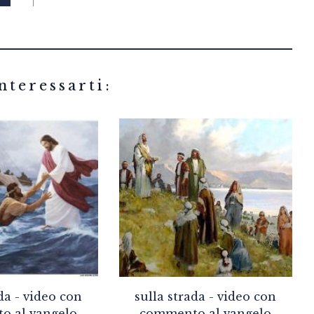
related articles
da - video con
sulla strada - video con
o al vangelo
commento al vangelo