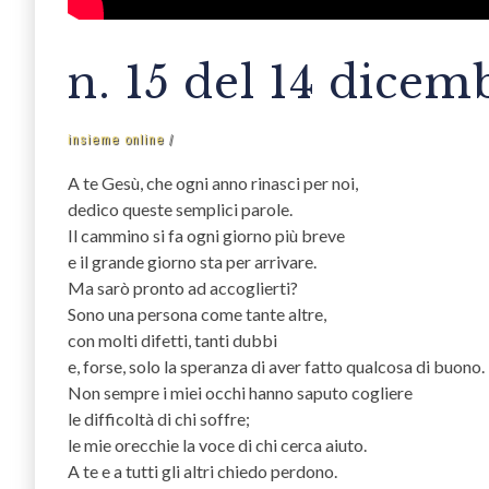
n. 15 del 14 dicem
insieme online
A te Gesù, che ogni anno rinasci per noi,
dedico queste semplici parole.
Il cammino si fa ogni giorno più breve
e il grande giorno sta per arrivare.
Ma sarò pronto ad accoglierti?
Sono una persona come tante altre,
con molti difetti, tanti dubbi
e, forse, solo la speranza di aver fatto qualcosa di buono.
Non sempre i miei occhi hanno saputo cogliere
le difficoltà di chi soffre;
le mie orecchie la voce di chi cerca aiuto.
A te e a tutti gli altri chiedo perdono.