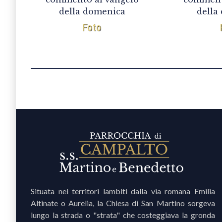
della domenica
della
Foto
Situata nei territori lambiti dalla via romana Emilia
Altinate o Aurelia, la Chiesa di San Martino sorgeva
lungo la strada o "strata" che costeggiava la gronda