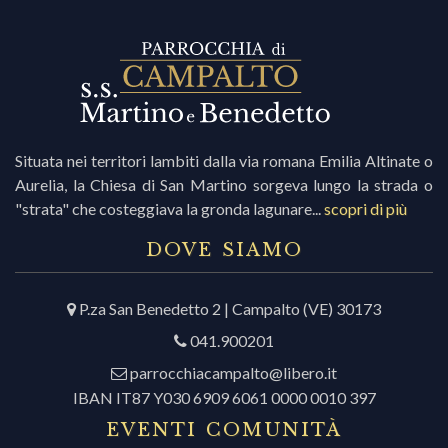
i
r
Situata nei territori lambiti dalla via romana Emilia Altinate o
Aurelia, la Chiesa di San Martino sorgeva lungo la strada o
i
"strata" che costeggiava la gronda lagunare...
scopri di più
c
DOVE SIAMO
P.za San Benedetto 2 | Campalto (VE) 30173
r
041.900201
c
parrocchiacampalto@libero.it
IBAN IT87 Y030 6909 6061 0000 0010 397
EVENTI COMUNITÀ