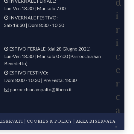
d
INVERNALE FERIALE:
Lun-Ven 18:30 | Mar solo 7:00
i
INVERNALE FESTIVO:
Sab 18:30 | Dom 8:30 - 10:30
r
i
ESTIVO FERIALE: (dal 28 Giugno 2021)
c
Lun-Ven 18:30 | Mar solo 07.00 (Parrocchia San
Benedetto)
e
ESTIVO FESTIVO:
Dom 8:00 - 10:30 | Pre Festa: 18:30
r
parrocchiacampalto@libero.it
c
a
ISERVATI |
COOKIES & POLICY
|
AREA RISERVATA