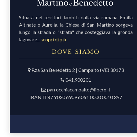
Situata nei territori lambiti dalla via romana Emilia
Altinate o Aurelia, la Chiesa di San Martino sorgeva
lungo la strada o "strata" che costeggiava la gronda
lagunare...
scopri di più
DOVE SIAMO
P.za San Benedetto 2 | Campalto (VE) 30173
041.900201
parrocchiacampalto@libero.it
IBAN IT87 Y030 6909 6061 0000 0010 397