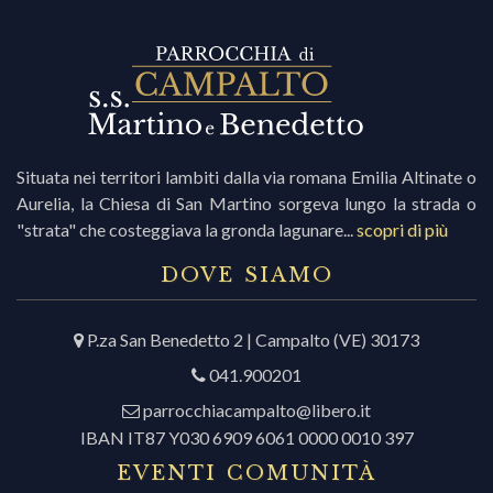
i
r
Situata nei territori lambiti dalla via romana Emilia Altinate o
Aurelia, la Chiesa di San Martino sorgeva lungo la strada o
i
"strata" che costeggiava la gronda lagunare...
scopri di più
c
DOVE SIAMO
P.za San Benedetto 2 | Campalto (VE) 30173
r
041.900201
c
parrocchiacampalto@libero.it
IBAN IT87 Y030 6909 6061 0000 0010 397
EVENTI COMUNITÀ