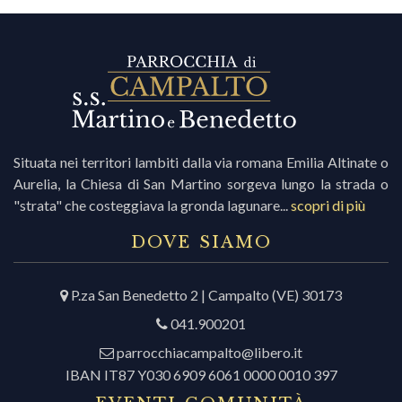
Situata nei territori lambiti dalla via romana Emilia Altinate o
Aurelia, la Chiesa di San Martino sorgeva lungo la strada o
"strata" che costeggiava la gronda lagunare...
scopri di più
DOVE SIAMO
P.za San Benedetto 2 | Campalto (VE) 30173
041.900201
parrocchiacampalto@libero.it
IBAN IT87 Y030 6909 6061 0000 0010 397