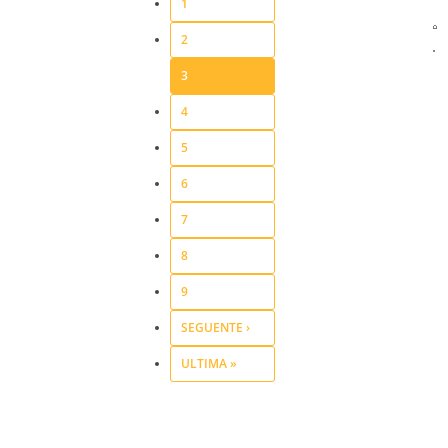
1
2
3
4
5
6
7
8
9
SEGUENTE ›
ULTIMA »