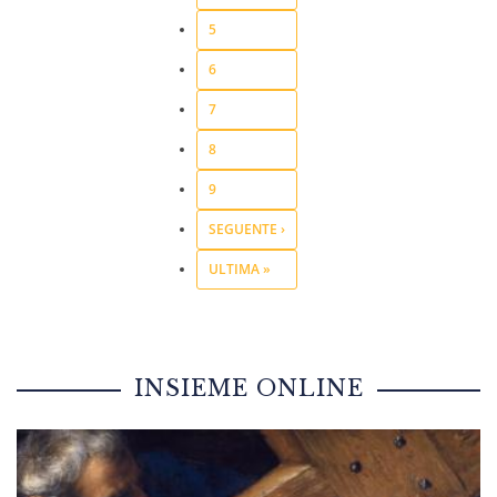
5
6
7
8
9
SEGUENTE ›
ULTIMA »
INSIEME ONLINE