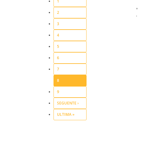
1
2
3
4
5
6
7
8
9
SEGUENTE ›
ULTIMA »