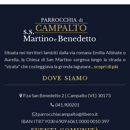
Situata nei territori lambiti dalla via romana Emilia Altinate o
Aurelia, la Chiesa di San Martino sorgeva lungo la strada o
"strata" che costeggiava la gronda lagunare...
scopri di più
DOVE SIAMO
P.za San Benedetto 2 | Campalto (VE) 30173
041.900201
parrocchiacampalto@libero.it
IBAN IT87 Y030 6909 6061 0000 0010 397