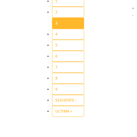
1
2
3
4
5
6
7
8
9
SEGUENTE ›
ULTIMA »