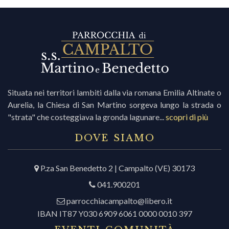
Situata nei territori lambiti dalla via romana Emilia Altinate o
Aurelia, la Chiesa di San Martino sorgeva lungo la strada o
"strata" che costeggiava la gronda lagunare...
scopri di più
DOVE SIAMO
P.za San Benedetto 2 | Campalto (VE) 30173
041.900201
parrocchiacampalto@libero.it
IBAN IT87 Y030 6909 6061 0000 0010 397