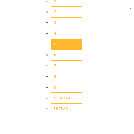
1
2
3
4
5
6
7
8
9
SEGUENTE ›
ULTIMA »