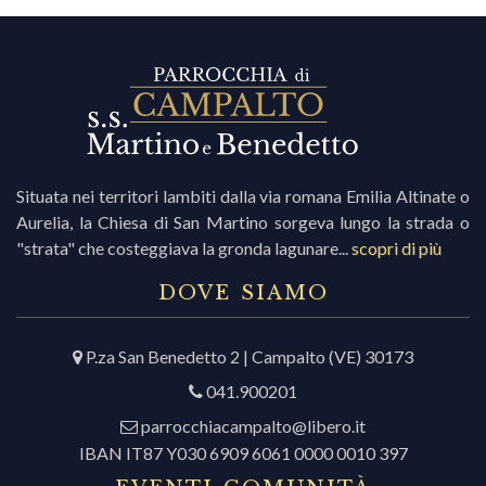
Situata nei territori lambiti dalla via romana Emilia Altinate o
Aurelia, la Chiesa di San Martino sorgeva lungo la strada o
"strata" che costeggiava la gronda lagunare...
scopri di più
DOVE SIAMO
P.za San Benedetto 2 | Campalto (VE) 30173
041.900201
parrocchiacampalto@libero.it
IBAN IT87 Y030 6909 6061 0000 0010 397