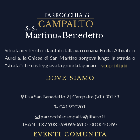
i
r
Situata nei territori lambiti dalla via romana Emilia Altinate o
Aurelia, la Chiesa di San Martino sorgeva lungo la strada o
i
"strata" che costeggiava la gronda lagunare...
scopri di più
c
DOVE SIAMO
P.za San Benedetto 2 | Campalto (VE) 30173
r
041.900201
c
parrocchiacampalto@libero.it
IBAN IT87 Y030 6909 6061 0000 0010 397
EVENTI COMUNITÀ