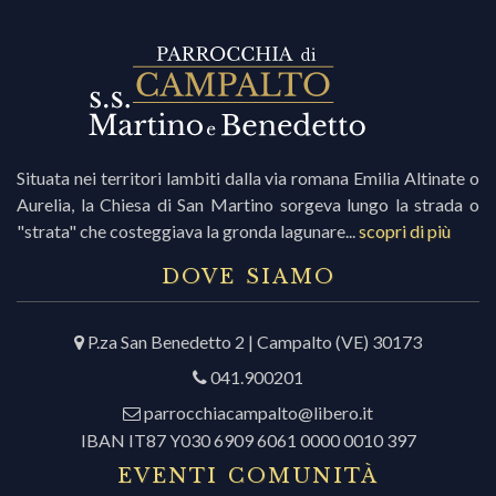
i
r
Situata nei territori lambiti dalla via romana Emilia Altinate o
Aurelia, la Chiesa di San Martino sorgeva lungo la strada o
i
"strata" che costeggiava la gronda lagunare...
scopri di più
c
DOVE SIAMO
P.za San Benedetto 2 | Campalto (VE) 30173
r
041.900201
c
parrocchiacampalto@libero.it
IBAN IT87 Y030 6909 6061 0000 0010 397
EVENTI COMUNITÀ