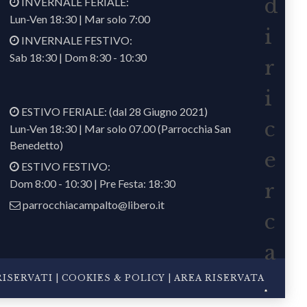
d
INVERNALE FERIALE:
Lun-Ven 18:30 | Mar solo 7:00
i
INVERNALE FESTIVO:
Sab 18:30 | Dom 8:30 - 10:30
r
i
ESTIVO FERIALE: (dal 28 Giugno 2021)
c
Lun-Ven 18:30 | Mar solo 07.00 (Parrocchia San
Benedetto)
e
ESTIVO FESTIVO:
Dom 8:00 - 10:30 | Pre Festa: 18:30
r
parrocchiacampalto@libero.it
c
a
ISERVATI |
COOKIES & POLICY
|
AREA RISERVATA