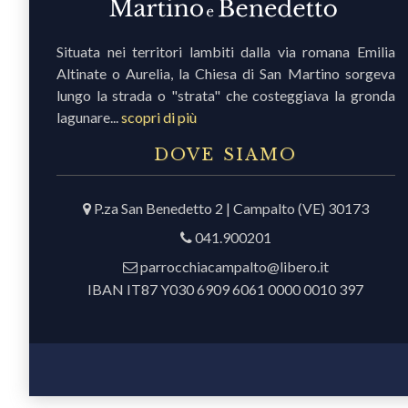
Situata nei territori lambiti dalla via romana Emilia
Altinate o Aurelia, la Chiesa di San Martino sorgeva
lungo la strada o "strata" che costeggiava la gronda
lagunare...
scopri di più
DOVE SIAMO
P.za San Benedetto 2 | Campalto (VE) 30173
041.900201
parrocchiacampalto@libero.it
IBAN IT87 Y030 6909 6061 0000 0010 397