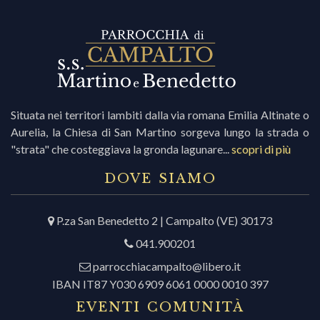
i
r
Situata nei territori lambiti dalla via romana Emilia Altinate o
Aurelia, la Chiesa di San Martino sorgeva lungo la strada o
i
"strata" che costeggiava la gronda lagunare...
scopri di più
c
DOVE SIAMO
P.za San Benedetto 2 | Campalto (VE) 30173
r
041.900201
c
parrocchiacampalto@libero.it
IBAN IT87 Y030 6909 6061 0000 0010 397
EVENTI COMUNITÀ