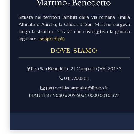
Situata nei territori lambiti dalla via romana Emilia
Altinate o Aurelia, la Chiesa di San Martino sorgeva
lungo la strada o "strata" che costeggiava la gronda
lagunare...
scopri di più
DOVE SIAMO
P.za San Benedetto 2 | Campalto (VE) 30173
041.900201
parrocchiacampalto@libero.it
IBAN IT87 Y030 6909 6061 0000 0010 397