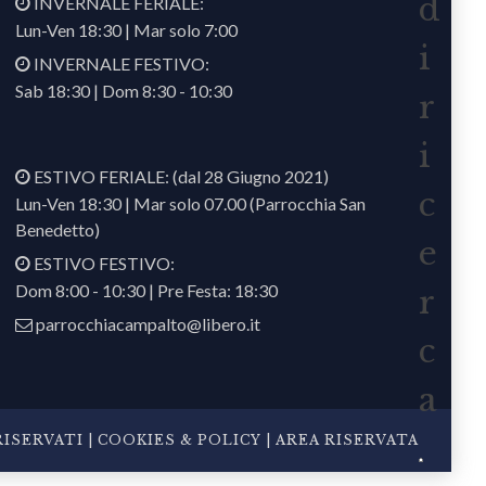
d
INVERNALE FERIALE:
Lun-Ven 18:30 | Mar solo 7:00
i
INVERNALE FESTIVO:
Sab 18:30 | Dom 8:30 - 10:30
r
i
ESTIVO FERIALE: (dal 28 Giugno 2021)
c
Lun-Ven 18:30 | Mar solo 07.00 (Parrocchia San
Benedetto)
e
ESTIVO FESTIVO:
Dom 8:00 - 10:30 | Pre Festa: 18:30
r
parrocchiacampalto@libero.it
c
a
ISERVATI |
COOKIES & POLICY
|
AREA RISERVATA