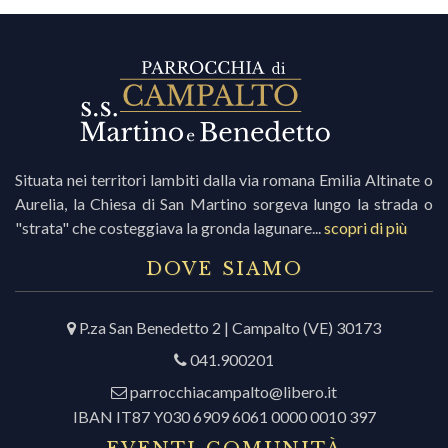
i
r
Situata nei territori lambiti dalla via romana Emilia Altinate o
i
Aurelia, la Chiesa di San Martino sorgeva lungo la strada o
"strata" che costeggiava la gronda lagunare...
scopri di più
c
DOVE SIAMO
r
P.za San Benedetto 2 | Campalto (VE) 30173
041.900201
c
parrocchiacampalto@libero.it
IBAN IT87 Y030 6909 6061 0000 0010 397